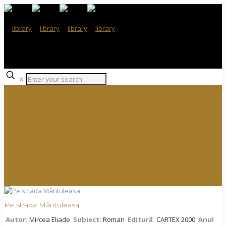
✕
Pe strada Mântuleasa
Autor:
Mircea Eliade
Subiect:
Roman
Editură:
CARTEX 2000
Anul