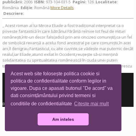
publicării:
2006
ISBN:
973-104-031-5
Pagini:
126
Localitate:
România
Ediţie:
Română
More Details
Descriere:
,, Acest roman al lui Mircea Eliade a fost tradițional interpretat ca o
poveste fantastică în care bătrânul Fărâmă reînvie tot feul de mituri
românești,într-un decor fals(adică prin anii cincizeci comuniști),ca un fel
de simbolică revanșă a acelui fond ancestral pe care comuniștii,în acei
ani,îl denigrau.Fantasticul, cu alte cuvinte,se vădește mai puternic decât
realul,iar Eliade,atunci exilat în Occident,reușește să-si mențină
solidaritatea cu spiritualitatea românească în ciuda unei puteri
totalitare care dorea să distrugă și spiritul și exilul.” Sorin Alexandrescu
Acest web site folosește politica cookie si
politica de confidentialitate conform legilor in
vigoare. Dupa ce apasati butonul "De acord" va
dati consimțământului privind termeni si
conditiile de confidentialitate
Citeste mai mult
Biblioteca Tia Mare © All rights reserved
Am inteles