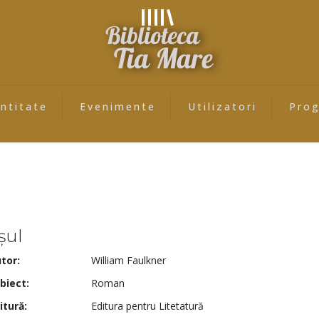
entitate
Evenimente
Utilizatori
Pro
șul
tor:
William Faulkner
biect:
Roman
itură:
Editura pentru Litetatură