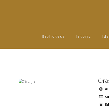
Biblioteca
Istoric
Id
Ora
Au
Su
Ed