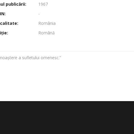
l publicării:
1967
BN:
-
calitate:
România
ţie:
Română
unoaștere a sufletului omenesc.”