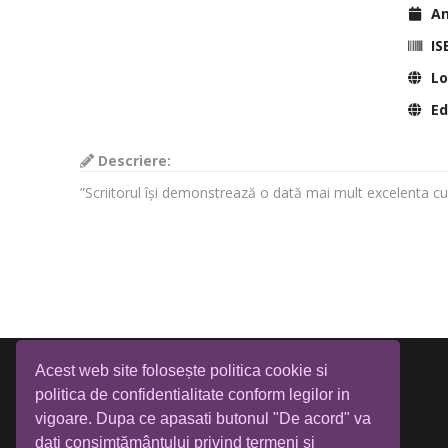
Anu
IS
Lo
Edi
Descriere:
”Scriitorul își demonstrează o dată mai mult excelenta c
Acest web site folosește politica cookie si
politica de confidentialitate conform legilor in
vigoare. Dupa ce apasati butonul "De acord" va
dati consimțământului privind termeni si