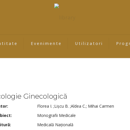
ntitate
Evenimente
Utilizatori
Prog
ologie Ginecologică
tor:
Florea I. ;Lișcu B. ;Aldea C.; Mihai Carmen
biect:
Monografii Medicale
itură:
Medicală Națională