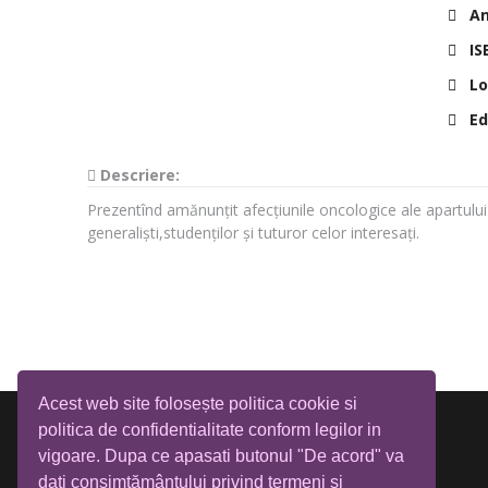
Anu
IS
Lo
Edi
Descriere:
Prezentînd amănunțit afecțiunile oncologice ale apartului g
generaliști,studenților și tuturor celor interesați.
Acest web site folosește politica cookie si
politica de confidentialitate conform legilor in
vigoare. Dupa ce apasati butonul "De acord" va
dati consimțământului privind termeni si