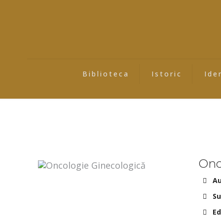
Biblioteca
Istoric
Ide
Onc
Au
Su
Ed