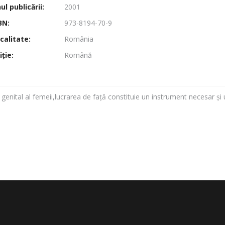
l publicării:
2001
BN:
973-8194-70-9
calitate:
România
ţie:
Română
enital al femeii,lucrarea de față constituie un instrument necesar și uti