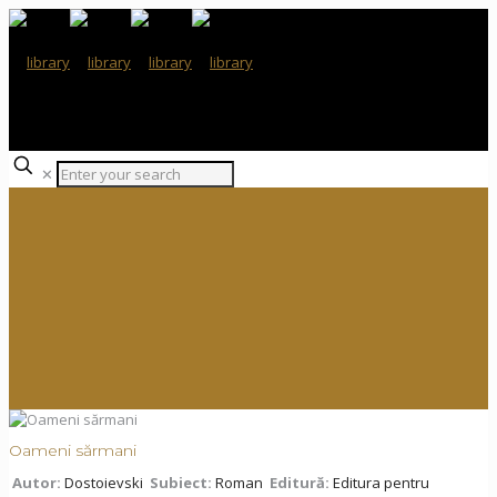
✕
Oameni sărmani
Autor:
Dostoievski
Subiect:
Roman
Editură:
Editura pentru