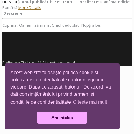
Literatură
Anul publicării:
1969
ISBN:
-
Localitate:
România
Ediţie:
Română
More Details
Descriere:
Cuprins : Oameni sărmani ; Omul dedublat ; Nopți albe.
Biblioteca Tia Mare © All rights reserved
Acest web site folosește politica cookie si
politica de confidentialitate conform legilor in
vigoare. Dupa ce apasati butonul "De acord" va
dati consimțământului privind termeni si
conditiile de confidentialitate
Citeste mai mult
Am inteles