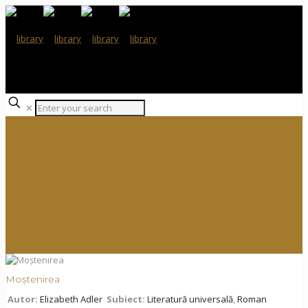
✕
Moștenirea
Autor:
Elizabeth Adler
Subiect:
Literatură universală
,
Roman