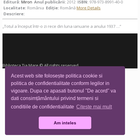
Editură:
Miron
Anul publicării:
2012
ISBN:
978-973-8991-40-0
Localitate:
România
Ediţie:
Română
More Details
Descriere:
„Totul a început într-o zi rece din luna ianuarie a anului 1937 …”
Biblioteca Tia Mare © All rights reserved
Acest web site folosește politica cookie si
politica de confidentialitate conform legilor in
vigoare. Dupa ce apasati butonul "De acord" va
dati consimțământului privind termeni si
conditiile de confidentialitate
Citeste mai mult
Am inteles