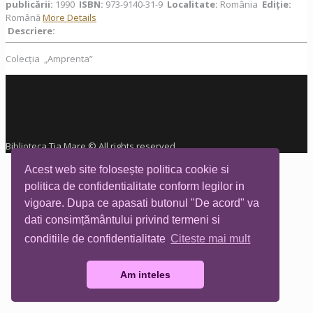
publicării:
1990
ISBN:
973-9140-31-9
Localitate:
România
Ediţie:
Română
More Details
Descriere:
Colecția „Amprenta”
Biblioteca Tia Mare © All rights reserved
Acest web site folosește politica cookie si
politica de confidentialitate conform legilor in
vigoare. Dupa ce apasati butonul "De acord" va
dati consimțământului privind termeni si
conditiile de confidentialitate
Citeste mai mult
Am inteles