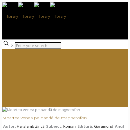
✕
Moartea venea pe bandă de magnetofon
Autor:
Haralamb Zincă
Subiect:
Roman
Editură:
Garamond
Anul