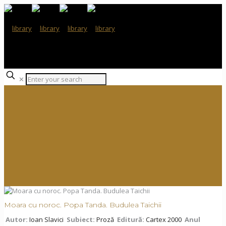
✕
Moara cu noroc. Popa Tanda. Budulea Taichii
Autor:
Ioan Slavici
Subiect:
Proză
Editură:
Cartex 2000
Anul