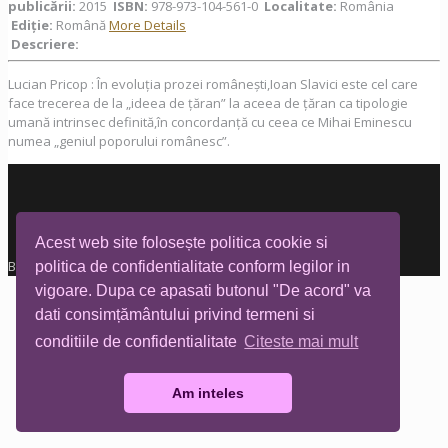
publicării:
2015
ISBN:
978-973-104-561-0
Localitate:
România
Ediţie:
Română
More Details
Descriere:
Lucian Pricop : În evoluția prozei românești,Ioan Slavici este cel care
face trecerea de la „ideea de țăran” la aceea de țăran ca tipologie
umană intrinsec definită,în concordanță cu ceea ce Mihai Eminescu
numea „geniul poporului românesc”.
Acest web site folosește politica cookie si
Biblioteca Tia Mare © All rights reserved
politica de confidentialitate conform legilor in
vigoare. Dupa ce apasati butonul "De acord" va
dati consimțământului privind termeni si
conditiile de confidentialitate
Citeste mai mult
Am inteles