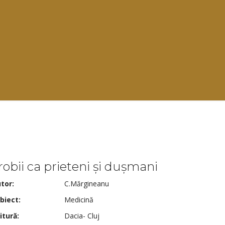
robii ca prieteni și dușmani
tor:
C.Mărgineanu
biect:
Medicină
itură:
Dacia- Cluj