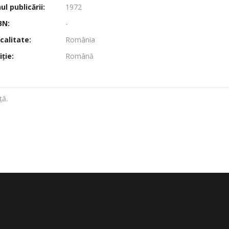
l publicării:
1972
BN:
-
calitate:
România
ţie:
Română
ță.