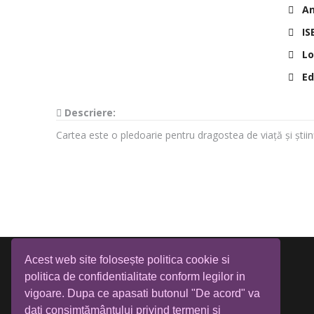
Anu
IS
Lo
Edi
Descriere:
Cartea este o pledoarie pentru dragostea de viață și știin
Acest web site folosește politica cookie si
politica de confidentialitate conform legilor in
vigoare. Dupa ce apasati butonul "De acord" va
dati consimțământului privind termeni si