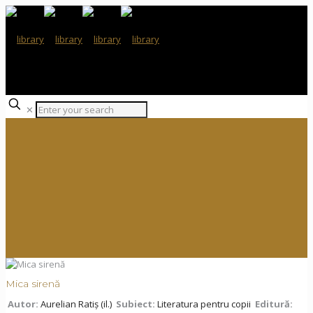
✕
Mica sirenă
Autor:
Aurelian Ratiș (il.)
Subiect:
Literatura pentru copii
Editură: