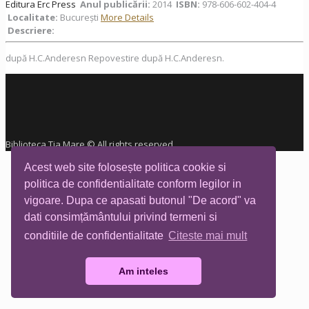
Editura Erc Press
Anul publicării:
2014
ISBN:
978-606-602-404-4
Localitate:
București
More Details
Descriere:
după H.C.Anderesn Repovestire după H.C.Anderesn.
Biblioteca Tia Mare © All rights reserved
Acest web site folosește politica cookie si
politica de confidentialitate conform legilor in
vigoare. Dupa ce apasati butonul "De acord" va
dati consimțământului privind termeni si
conditiile de confidentialitate
Citeste mai mult
Am inteles