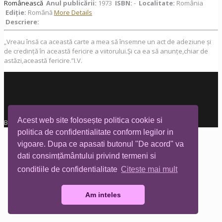
Românească
Anul publicării:
1973
ISBN:
-
Localitate:
România
Ediţie:
Română
More Details
Descriere:
„Vreau însă ca această carte a mea să însemne un act de adeziune și
de credință în această fericire a viitorului.Și ca ea să anunțe,chiar de
astăzi,această fericire.”I.V.
Acest web site folosește politica cookie si
Biblioteca Tia Mare © All rights reserved
politica de confidentialitate conform legilor in
vigoare. Dupa ce apasati butonul "De acord" va
dati consimțământului privind termeni si
conditiile de confidentialitate
Citeste mai mult
Am inteles