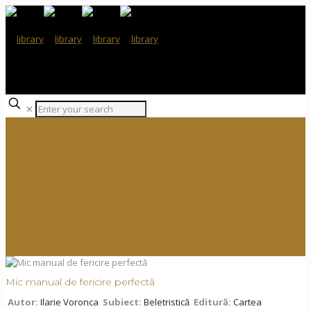
✕
Mic manual de fericire perfectă
Autor:
Ilarie Voronca
Subiect:
Beletristică
Editură:
Cartea