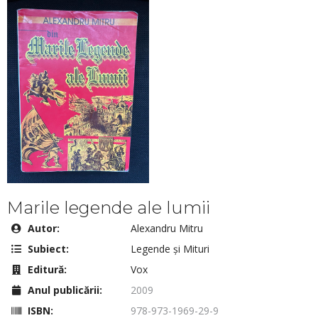
Marile legende ale lumii
Autor:
Alexandru Mitru
Subiect:
Legende și Mituri
Editură:
Vox
Anul publicării:
2009
ISBN:
978-973-1969-29-9