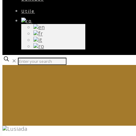
Utile
✕