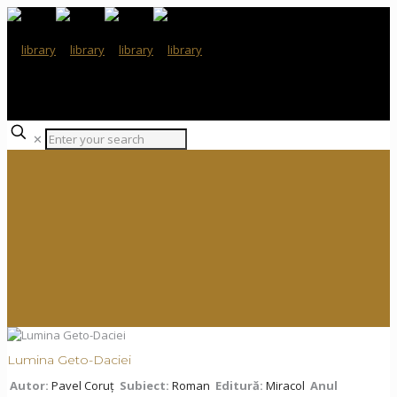
✕
Lumina Geto-Daciei
Autor:
Pavel Coruț
Subiect:
Roman
Editură:
Miracol
Anul