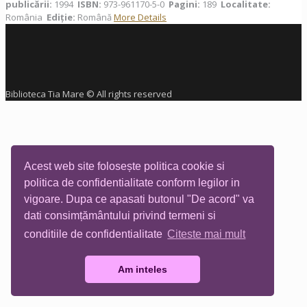
publicării:
1994
ISBN:
973-961170-5-0
Pagini:
189
Localitate:
România
Ediţie:
Română
More Details
Biblioteca Tia Mare © All rights reserved
Acest web site folosește politica cookie si
politica de confidentialitate conform legilor in
vigoare. Dupa ce apasati butonul "De acord" va
dati consimțământului privind termeni si
conditiile de confidentialitate
Citeste mai mult
Am inteles