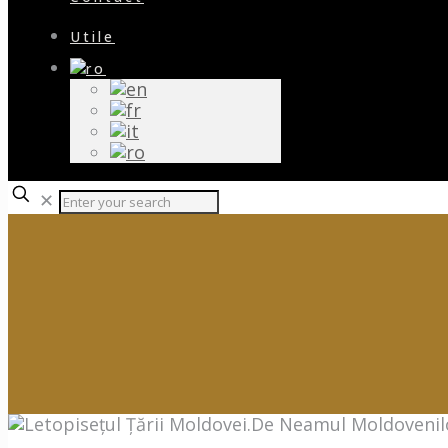
Utile
✕