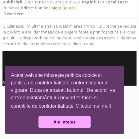
publicării:
2007
ISBN:
978-973-591-602-2
Pagini:
179
Localitate:
România
Ediţie:
Română
More Details
Descriere:
G.Călinescu : În ultima analiză toată mierea cronicii lui Ureche se reduce
la cuvânt,la acel dar fonetic de a sugera faptele prin foșnitura și aroma
graiului.La drept vorbind,nici nu trebuie să vorbim de Ureche,ci de limba
literară de dialect moldav care apare dintr-o dată.
Acest web site folosește politica cookie si
Biblioteca Tia Mare © All rights reserved
politica de confidentialitate conform legilor in
vigoare. Dupa ce apasati butonul "De acord" va
dati consimțământului privind termeni si
conditiile de confidentialitate
Citeste mai mult
Am inteles