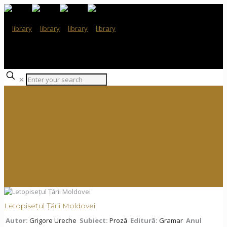
✕
Letopisețul Țării Moldovei
Autor:
Grigore Ureche
Subiect:
Proză
Editură:
Gramar
Anul