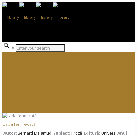
✕
Lada fermecată
Autor:
Bernard Malamud
Subiect:
Proză
Editură:
Univers
Anul