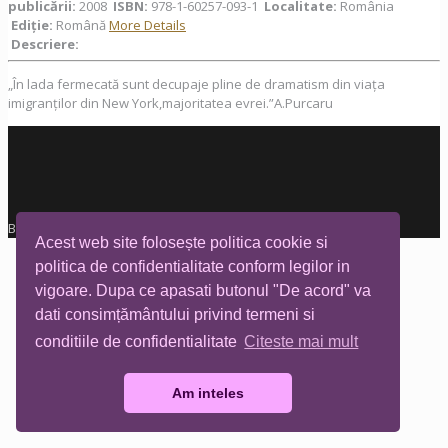
publicării:
2008
ISBN:
978-1-60257-093-1
Localitate:
România
Ediţie:
Română
More Details
Descriere:
„În lada fermecată sunt decupaje pline de dramatism din viața
imigranților din New York,majoritatea evrei.”A.Purcaru
Biblioteca Tia Mare © All rights reserved
Acest web site folosește politica cookie si
politica de confidentialitate conform legilor in
vigoare. Dupa ce apasati butonul "De acord" va
dati consimțământului privind termeni si
conditiile de confidentialitate
Citeste mai mult
Am inteles