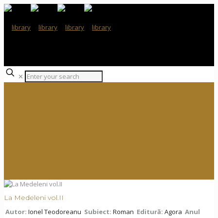
✕
La Medeleni vol.II
Autor:
Ionel Teodoreanu
Subiect:
Roman
Editură:
Agora
Anul