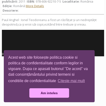
publicării:
2011
ISBN:
978-606-92210-7-5
Localitate:
România
Ediţie:
Română
More Details
Descriere:
Paul Anghel : Ionel Teodoreanu a fost un răsfățat și un nedreptățit
deopotrivă,ca și eroii săi copii,ezitând între trebuie și vreau.
Biblioteca Tia Mare © All rights reserved
Acest web site folosește politica cookie si
politica de confidentialitate conform legilor in
vigoare. Dupa ce apasati butonul "De acord" va
dati consimțământului privind termeni si
conditiile de confidentialitate
Citeste mai mult
Am inteles