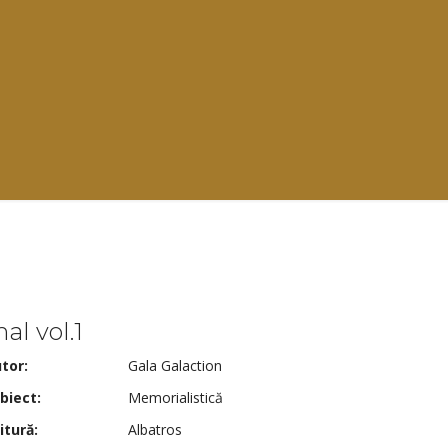
al vol.1
tor:
Gala Galaction
biect:
Memorialistică
itură:
Albatros