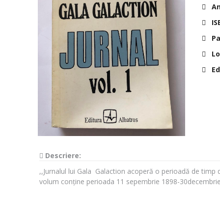
Anu
IS
Pa
Lo
Edi
Descriere:
,,Jurnalul lui Gala Galaction acoperă o perioadă de timp
volum conține perioada 11 sepembrie 1898-30decembrie 