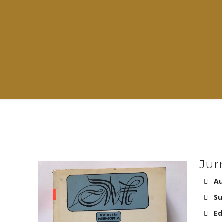
Jurn
Au
Su
Ed