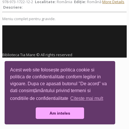
978-973-1722-12-2
Localitate:
România
Ediţie:
Română
More Details
Descriere:
Meniu complet pentru gravide.
Biblioteca Tia Mare © All rights reserved
Acest web site folosește politica cookie si
politica de confidentialitate conform legilor in
vigoare. Dupa ce apasati butonul "De acord" va
dati consimțământului privind termeni si
conditiile de confidentialitate
Citeste mai mult
Am inteles