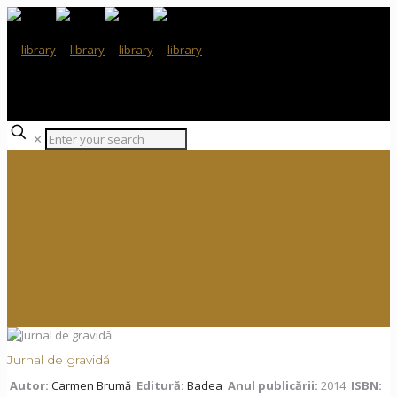
✕
Jurnal de gravidă
Autor:
Carmen Brumă
Editură:
Badea
Anul publicării:
2014
ISBN: