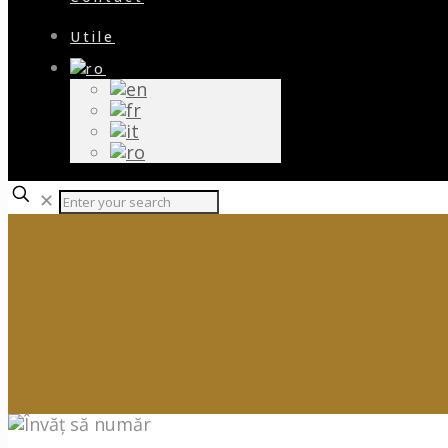
Utile
✕