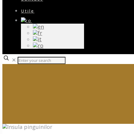
Utile
✕