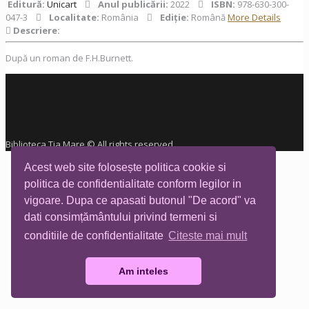
Editură:
Unicart
Anul publicării:
2022
ISBN:
978-630-300-
047-3
Localitate:
România
Ediţie:
Română
More Details
Descriere:
După un roman de F.H.Burnett.
Biblioteca Tia Mare © All rights reserved
Acest web site folosește politica cookie si
politica de confidentialitate conform legilor in
vigoare. Dupa ce apasati butonul "De acord" va
dati consimțământului privind termeni si
conditiile de confidentialitate
Citeste mai mult
Am inteles