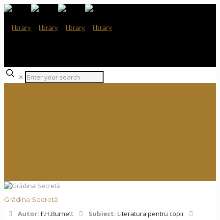
✕
Grădina Secretă
Autor:
F.H.Burnett
Subiect:
Literatura pentru copii