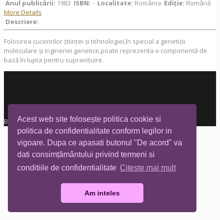
Anul publicării:
1983
ISBN:
-
Localitate:
România
Ediţie:
Română
More Details
Descriere:
Folosirea cuceririlor științei și tehnologiei,în special a geneticii
moleculare și ingineriei genetice,poate reprezenta o componentă de
bază în lupta pentru supravițuire.
Acest web site folosește politica cookie si
Biblioteca Tia Mare © All rights reserved
politica de confidentialitate conform legilor in
vigoare. Dupa ce apasati butonul "De acord" va
dati consimțământului privind termeni si
conditiile de confidentialitate
Citeste mai mult
Am inteles