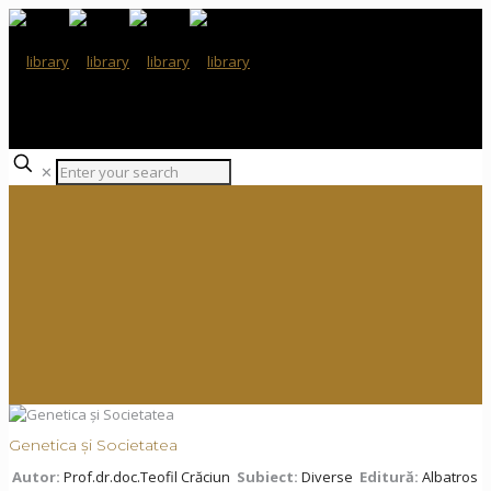
✕
Genetica și Societatea
Autor:
Prof.dr.doc.Teofil Crăciun
Subiect:
Diverse
Editură:
Albatros