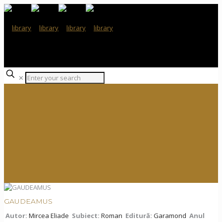
✕
GAUDEAMUS
Autor:
Mircea Eliade
Subiect:
Roman
Editură:
Garamond
Anul