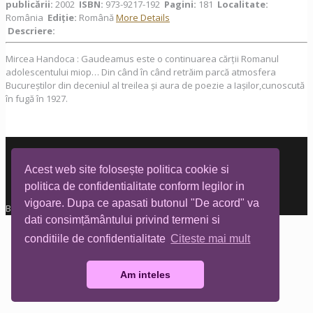
publicării:
2002
ISBN:
973-9217-192
Pagini:
181
Localitate:
România
Ediţie:
Română
More Details
Descriere:
Mircea Handoca : Gaudeamus este o continuarea cărții Romanul
adolescentului miop… Din când în când retrăim parcă atmosfera
Bucureștilor din deceniul al treilea și aura de poezie a Iașilor,cunoscută
în fugă în 1927.
Acest web site folosește politica cookie si
politica de confidentialitate conform legilor in
vigoare. Dupa ce apasati butonul "De acord" va
Biblioteca Tia Mare © All rights reserved
dati consimțământului privind termeni si
conditiile de confidentialitate
Citeste mai mult
Am inteles