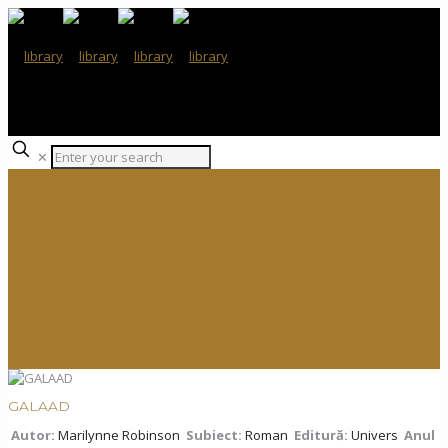
✕
GALAAD
Autor:
Marilynne Robinson
Subiect:
Roman
Editură:
Univers
Anul