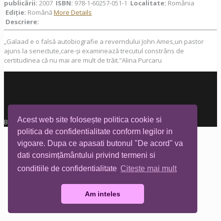
publicării:
2007
ISBN:
978-1-60257-051-1
Localitate:
România
Ediţie:
Română
More Details
Descriere:
„Galaad e o falsă autobiografie a reverndului John Ames,un pastor
ajuns la senectute,care-și examinează trecutul constrâns de
certitudinea că nu mai are mult de trăit.”Alina Purcaru
Acest web site folosește politica cookie si
Biblioteca Tia Mare © All rights reserved
politica de confidentialitate conform legilor in
vigoare. Dupa ce apasati butonul "De acord" va
dati consimțământului privind termeni si
conditiile de confidentialitate
Citeste mai mult
Am inteles