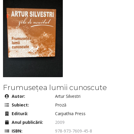
Frumusețea lumii cunoscute
Autor:
Artur Silvestri
Subiect:
Proză
Editură:
Carpathia Press
Anul publicării:
2009
ISBN:
978-973-7609-45-8