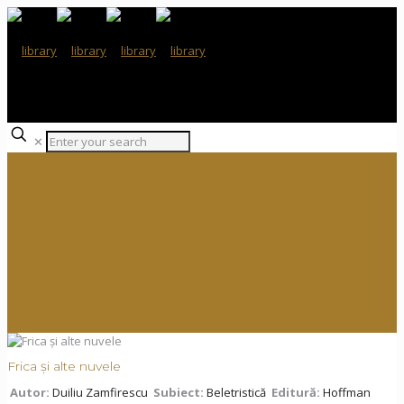
✕
Frica și alte nuvele
Autor:
Duiliu Zamfirescu
Subiect:
Beletristică
Editură:
Hoffman