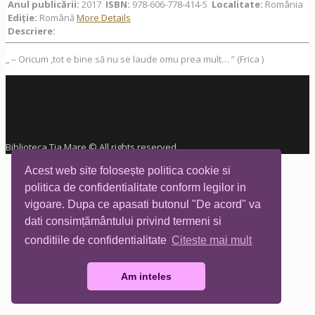
Anul publicării:
2017
ISBN:
978-606-778-414-5
Localitate:
România
Ediţie:
Română
More Details
Descriere:
„ – Oricum ,tot e bine să nu se laude omu prea mult… ” (Frica )
Biblioteca Tia Mare © All rights reserved
Acest web site folosește politica cookie si
politica de confidentialitate conform legilor in
vigoare. Dupa ce apasati butonul "De acord" va
dati consimțământului privind termeni si
conditiile de confidentialitate
Citeste mai mult
Am inteles