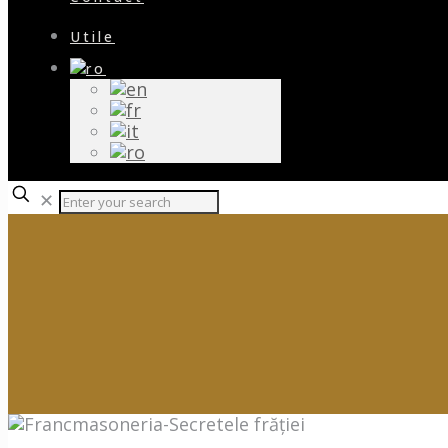
Utile
✕