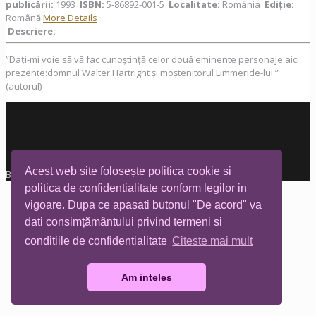
publicării:
1993
ISBN:
5-86892-001-5
Localitate:
România
Ediţie:
Română
More Details
Descriere:
”Dați-mi voie să vă fac cunoștință celor două eminente personaje aici
prezente:domnul Walter Hartright și moștenitorul Limmeride-lui.”
(autorul)
Acest web site folosește politica cookie si
Biblioteca Tia Mare © All rights reserved
politica de confidentialitate conform legilor in
vigoare. Dupa ce apasati butonul "De acord" va
dati consimțământului privind termeni si
conditiile de confidentialitate
Citeste mai mult
Am inteles