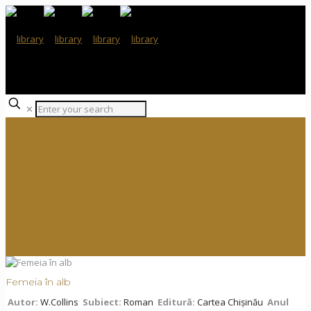
✕
Femeia în alb
Autor:
W.Collins
Subiect:
Roman
Editură:
Cartea Chișinău
Anul