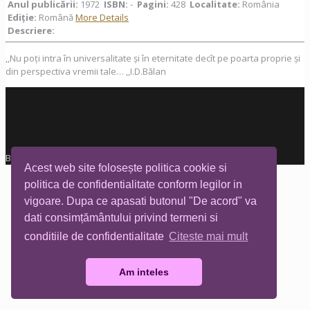
Anul publicării:
1972
ISBN:
-
Pagini:
428
Localitate:
România
Ediţie:
Română
More Details
Descriere:
,,Nu poți intra în universalitate și în eternitate decît pe poarta proprie și
din perspectiva vremii tale… ,,I.D.Bălan
Biblioteca Tia Mare © All rights reserved
Acest web site folosește politica cookie si
politica de confidentialitate conform legilor in
vigoare. Dupa ce apasati butonul "De acord" va
dati consimțământului privind termeni si
conditiile de confidentialitate
Citeste mai mult
Am inteles