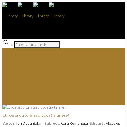
✕
Ethos și cultură sau vocația tinereții
Autor:
Ion Dodu Bălan
Subiect:
Cărți Românești
Editură:
Albatros