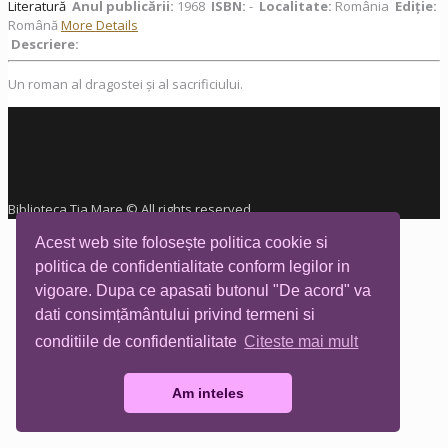
Literatură
Anul publicării:
1968
ISBN:
-
Localitate:
România
Ediţie:
Română
More Details
Descriere:
Un roman al dragostei și al sacrificiului.
Biblioteca Tia Mare © All rights reserved
Acest web site folosește politica cookie si
politica de confidentialitate conform legilor in
vigoare. Dupa ce apasati butonul "De acord" va
dati consimțământului privind termeni si
conditiile de confidentialitate
Citeste mai mult
Am inteles