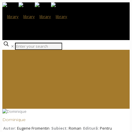
✕
Dominique
Autor:
Eugene Fromentin
Subiect:
Roman
Editură:
Pentru