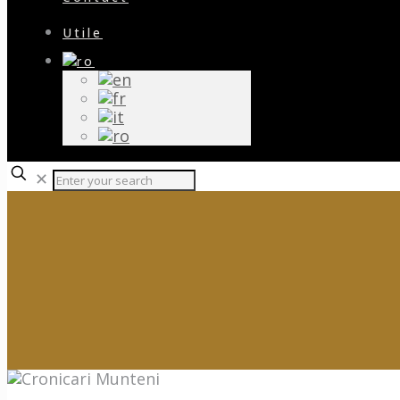
Utile
✕