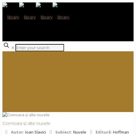
✕
Comoara și alte nuvele
Autor:
Ioan Slavici
Subiect:
Nuvele
Editură:
Hoffman