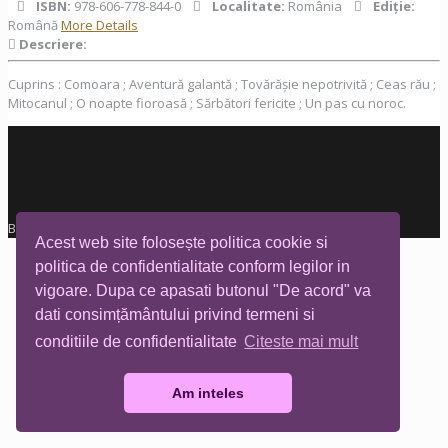
ISBN:
978-606-778-844-0
Localitate:
România
Ediţie:
Română
More Details
Descriere:
Cuprins : Comoara ; Aventură galantă ; Tovărășie nepotrivită ; Ceas rău ;
Mitocanul ; O noapte fioroasă ; Sărbători fericite ; Un pas cu noroc.
Biblioteca Tia Mare © All rights reserved
Acest web site folosește politica cookie si
politica de confidentialitate conform legilor in
vigoare. Dupa ce apasati butonul "De acord" va
dati consimțământului privind termeni si
conditiile de confidentialitate
Citeste mai mult
Am inteles