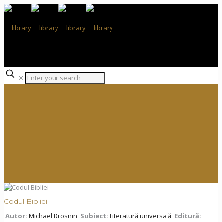
✕
Codul Bibliei
Autor:
Michael Drosnin
Subiect:
Literatură universală
Editură: