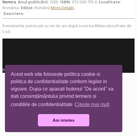
Nemira
Anul publicării:
2005
ISBN:
973-569-755-6
Localitate:
România
Ediţie:
Română
More Details
Descriere:
Evenimente petrecute cu mii de ani după scrierea Bibliei,descifrate de
Cod.
Biblioteca Tia Mare © All rights reserved
Acest web site folosește politica cookie si
politica de confidentialitate conform legilor in
vigoare. Dupa ce apasati butonul "De acord" va
dati consimțământului privind termeni si
conditiile de confidentialitate
Citeste mai mult
Am inteles