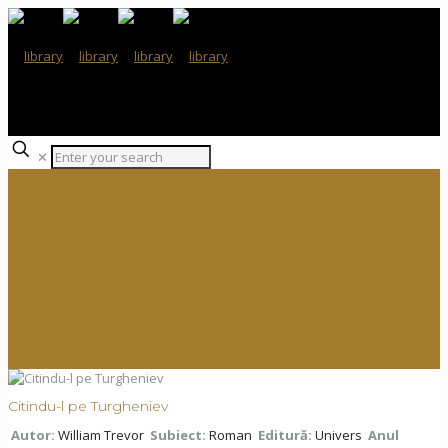
✕
Citindu-l pe Turgheniev
Autor:
William Trevor
Subiect:
Roman
Editură:
Univers
Anul