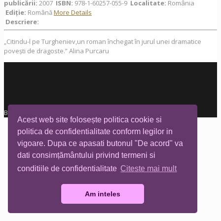
publicării:
2007
ISBN:
978-1-60257-055-9
Localitate:
România
Ediţie:
Română
More Details
Descriere:
„Citindu-l pe Turgheniev,un roman închegat în jurul unei dramatice
povești de dragoste.” Alina Purcaru
Biblioteca Tia Mare © All rights reserved
Acest web site folosește politica cookie si
politica de confidentialitate conform legilor in
vigoare. Dupa ce apasati butonul "De acord" va
dati consimțământului privind termeni si
conditiile de confidentialitate
Citeste mai mult
Am inteles