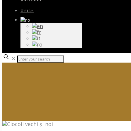
Utile
✕