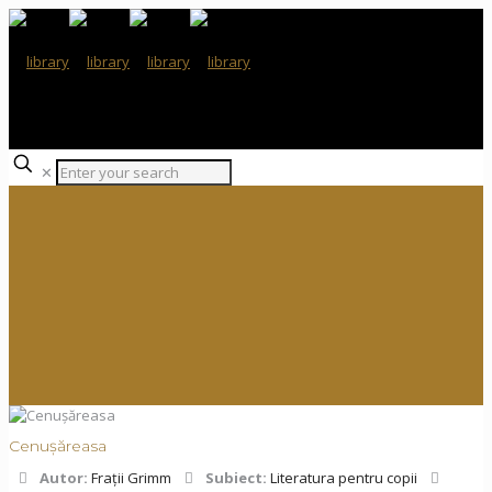
✕
Cenușăreasa
Autor:
Frații Grimm
Subiect:
Literatura pentru copii