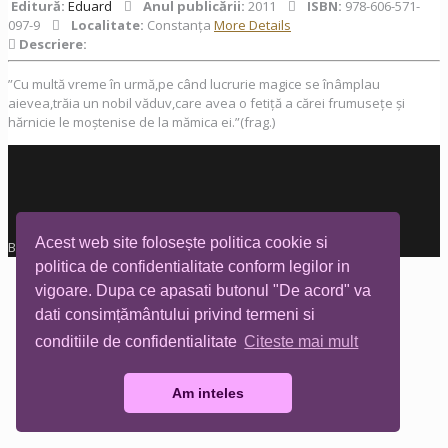
Editură:
Eduard
Anul publicării:
2011
ISBN:
978-606-571-
097-9
Localitate:
Constanța
More Details
Descriere:
”Cu multă vreme în urmă,pe când lucrurie magice se înâmplau
aievea,trăia un nobil văduv,care avea o fetiță a cărei frumusețe și
hărnicie le moștenise de la mămica ei.”(frag.)
Acest web site folosește politica cookie si
Biblioteca Tia Mare © All rights reserved
politica de confidentialitate conform legilor in
vigoare. Dupa ce apasati butonul "De acord" va
dati consimțământului privind termeni si
conditiile de confidentialitate
Citeste mai mult
Am inteles