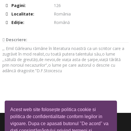
Pagini:
126
Localitate:
România
Ediţie:
Română
Descriere:
,, Emil Gârleanu rămâne în literatura noastră ca un scriitor care a
zugrăvit în mod realist,cu toată putera talentului său,o lume
,,sătulă de greutăți,de nevoi,de viața asta de șarpe,viață târâtă
prin noroiul necazurilor”,o lume pe care autorul o descrie cu
adâncă dragoste.”D.F.Stoicescu
Acest web site folosește politica cookie si
politica de confidentialitate conform legilor in
vigoare. Dupa ce apasati butonul "De acord" va
dati consimțământului privind termeni si