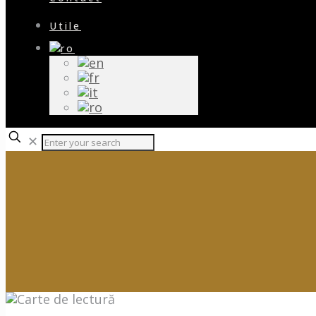
Utile
✕