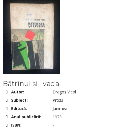
Bătrînul și livada
Autor:
Dragoș Vicol
Subiect:
Proză
Editură:
Junimea
Anul publicării:
1973
ISBN:
-