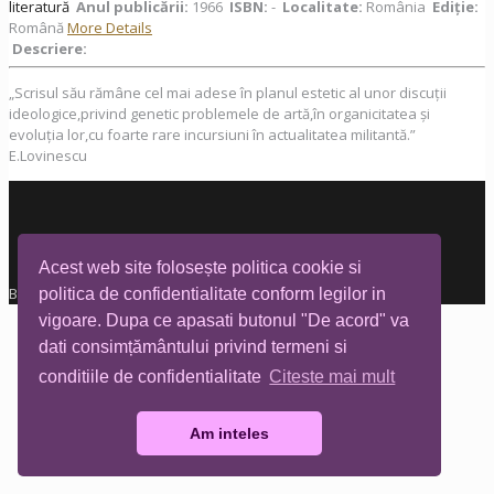
literatură
Anul publicării:
1966
ISBN:
-
Localitate:
România
Ediţie:
Română
More Details
Descriere:
„Scrisul său rămâne cel mai adese în planul estetic al unor discuții
ideologice,privind genetic problemele de artă,în organicitatea și
evoluția lor,cu foarte rare incursiuni în actualitatea militantă.”
E.Lovinescu
Acest web site folosește politica cookie si
Biblioteca Tia Mare © All rights reserved
politica de confidentialitate conform legilor in
vigoare. Dupa ce apasati butonul "De acord" va
dati consimțământului privind termeni si
conditiile de confidentialitate
Citeste mai mult
Am inteles