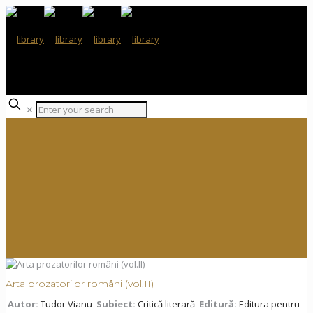
✕
Arta prozatorilor români (vol.II)
Autor:
Tudor Vianu
Subiect:
Critică literară
Editură:
Editura pentru