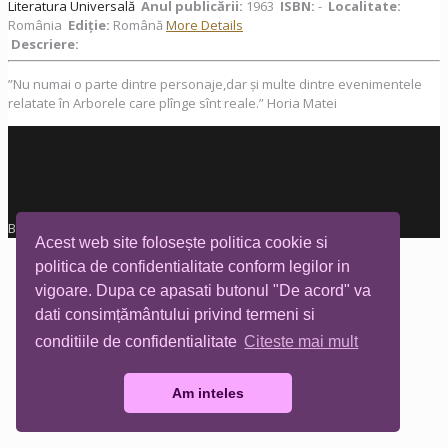
Literatura Universală
Anul publicării:
1963
ISBN:
-
Localitate:
România
Ediţie:
Română
More Details
Descriere:
”Nu numai o parte dintre personaje,dar și multe dintre evenimentele
relatate în Arborele care plînge sînt reale.” Horia Matei
Biblioteca Tia Mare © All rights reserved
Acest web site folosește politica cookie si
politica de confidentialitate conform legilor in
vigoare. Dupa ce apasati butonul "De acord" va
dati consimțământului privind termeni si
conditiile de confidentialitate
Citeste mai mult
Am inteles