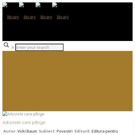
✕
Arborele care plînge
Autor:
Vicki Baum
Subiect:
Povestiri
Editură:
Editura pentru