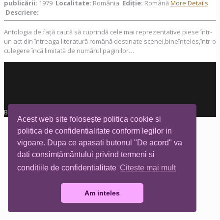
publicării:
1979
Localitate:
România
Ediţie:
Română
More Details
Descriere:
Antologia de față caută să cuprindă cele mai reprezentative piese într-
un act din întreaga literatură română destinate scenei,bineînțeles,într-o
culegere încă limitată de numărul paginilor…
Biblioteca Tia Mare © All rights reserved
Acest web site folosește politica cookie si
politica de confidentialitate conform legilor in
vigoare. Dupa ce apasati butonul "De acord" va
dati consimțământului privind termeni si
conditiile de confidentialitate
Citeste mai mult
Am inteles