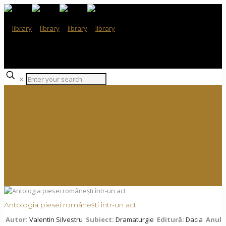
✕
Antologia piesei românești într-un act
Autor:
Valentin Silvestru
Subiect:
Dramaturgie
Editură:
Dacia
Anul