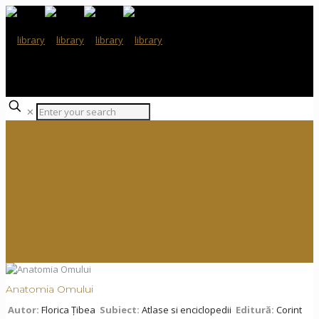
✕
Anatomia Omului
Autor:
Florica Țibea
Subiect:
Atlase si enciclopedii
Editură:
Corint