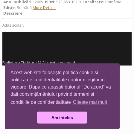
Anul publicării:
2005
ISBN:
973-653-192-9
Localitate:
România
Ediţie:
Română
More Details
Descriere:
Atlas școlar.
Biblioteca Tia Mare © All rights reserved
Acest web site folosește politica cookie si
politica de confidentialitate conform legilor in
vigoare. Dupa ce apasati butonul "De acord" va
dati consimțământului privind termeni si
conditiile de confidentialitate
Citeste mai mult
Am inteles