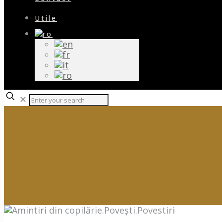
Utile
✕