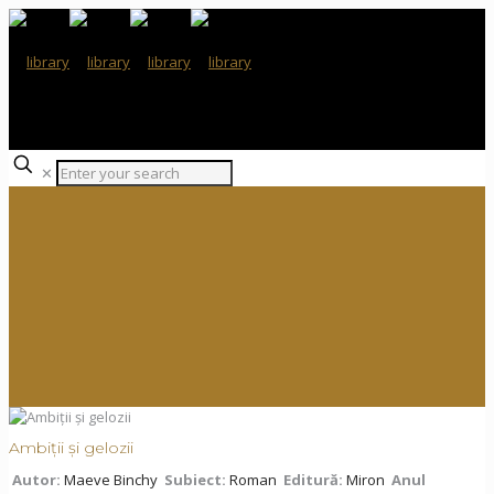
✕
Ambiții și gelozii
Autor:
Maeve Binchy
Subiect:
Roman
Editură:
Miron
Anul