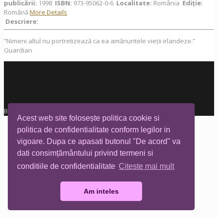
publicării:
1998
ISBN:
973-95062-0-6
Localitate:
România
Ediţie:
Română
More Details
Descriere:
”Nimeni altul nu portretizează ca ea amănuntele vieții irlandeze.”
Guardian
Biblioteca Tia Mare © All rights reserved
Acest web site folosește politica cookie si
politica de confidentialitate conform legilor in
vigoare. Dupa ce apasati butonul "De acord" va
dati consimțământului privind termeni si
conditiile de confidentialitate
Citeste mai mult
Am inteles