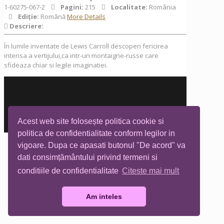
1-60275-067-2
Pagini:
215
Localitate:
România
Ediţie:
Română
More Details
Descriere:
În lumile inventate de Lewis Carroll descoperi fericirea
intensa a vertijului,ca intr-un montaigne-russe care
sfideaza chiar si legile imaginatiei.
Acest web site folosește politica cookie si
Biblioteca Tia Mare © All rights reserved
politica de confidentialitate conform legilor in
vigoare. Dupa ce apasati butonul "De acord" va
dati consimțământului privind termeni si
conditiile de confidentialitate
Citeste mai mult
Am inteles