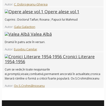
Autor:
C. Dobrogeanu-Gherea
Opere alese vol.1
Cuprins : Doctorul Taifun; Roxana ; Papucii lui Mahmud
Autor:
Gala Galaction
Valea Albă
Dramă în patru acte în versuri.
Autor:
Eusebiu Camilar
Cronici Literare
1954-1956
Cum se vede,în toate neajunsurile
ei,promptă,vioaie,combativă,permanent ancorată în actualitate,cronica
literară rămîne o formă a criticii foarte populară. Ov.S.Crohmălniceanu
Autor:
Ov.S.Crohmălniceanu