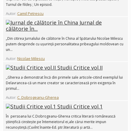
Turnul de fildeș ; Un episod.
Autor:
Camil Petrescu
Jurnal de
călătorie în...
„Din citirea Jurnalului de călătorie în China al Spătarului Nicolae Milescu
putem desprinde cu ușurință personalitatea pribeagului moldovean cu
un...
Autor:
Nicolae Milescu
Studii Critice vol.II
,,Gherea a demonstrat încă din primele sale articole-citind exemplul lui
Delavrancea-că un mare creator se caracterizează prin exigența în
primul...
Autor:
C. Dobrogeanu-Gherea
Studii Critice vol.1
În persoana lui C.Dobrogeanu-Gherea critica literară românească
științifică cinstește pe întemeietorul ei,ale cărui merite impun
recunoștință.(Cuvînt înainte-Ed. ptr.literatură și artă...