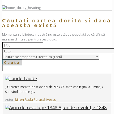
Căutați cartea dorită și dacă
aceasta există
Momentan biblioteca noastră nu este atât de populată cu cărți însă
muncim din greu pentru acest lucru.
Laude
„ O cartea mea,trudesc de ani de zile / Ca să te văd ieșită la lumină, /
Spunând doar ce-ți...
Autor:
Miron Radu Paraschivescu
Ajun de revoluție 1848