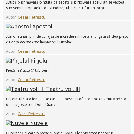
„După o primăvară bîntuită de secetă și pîrjol,vara acelui an se vestea
sub semnul ropotelor de grindină,sub semnul furtunilor și...
Autor:
Cezar Petrescu
Apostol
„Un om tînăr ,plin de curaj și de încredere în forțele lui,gata să dea piept
cu viața-acesta este învățătorul Nicolae...
Autor:
Cezar Petrescu
Pîrjolul
Piesă în 3 acte (7 tablouri)
Autor:
Cezar Petrescu
Teatru vol. III
Cuprinsul : Iată femeia pe care o iubesc ; Profesor doctor Omu vindecă
de dragoste tot ; Dona Diana.
Autor:
Camil Petrescu
Nuvele
Cuprins : Cei care plătesc cu viața ; Mănușile ; Moartea pescărușului ;