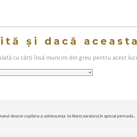
ită și dacă aceast
ată cu cărți însă muncim din greu pentru acest luc
anul descrie copilăria și adolescența lui Marin,naratorul,în special perioada...