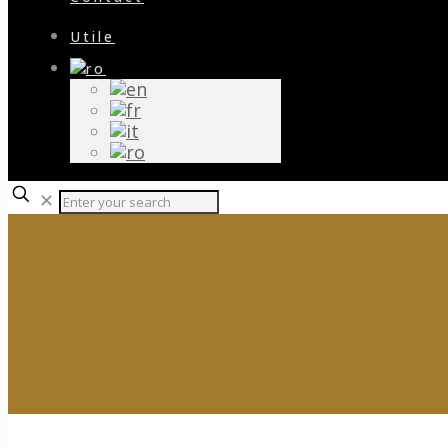
Utile
✕