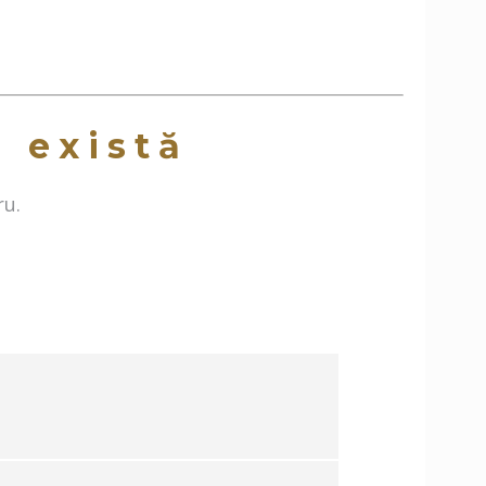
a există
ru.