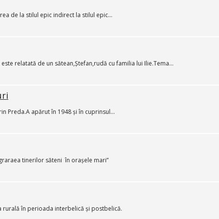
de la stilul epic indirect la stilul epic...
ste relatată de un sătean,Ștefan,rudă cu familia lui Ilie.Tema...
ri
n Preda.A apărut în 1948 și în cuprinsul...
araea tinerilor săteni în orașele mari”
rurală în perioada interbelică și postbelică.