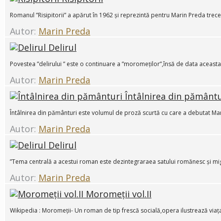
Romanul ”Risipitorii” a apărut în 1962 și reprezintă pentru Marin Preda trecerea 
Autor:
Marin Preda
Delirul
Povestea ”delirului ” este o continuare a ”moromeților”,însă de data aceasta e
Autor:
Marin Preda
Întâlnirea din pământu
Întâlnirea din pământuri este volumul de proză scurtă cu care a debutat Mari
Autor:
Marin Preda
Delirul
”Tema centrală a acestui roman este dezintegraraea satului romănesc și migr
Autor:
Marin Preda
Moromeții vol.II
Wikipedia : Moromeții- Un roman de tip frescă socială,opera ilustrează viața 