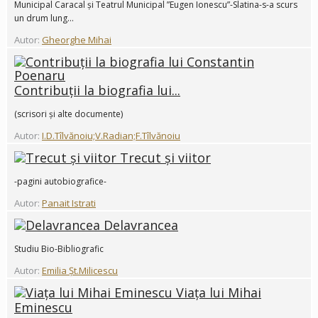
Municipal Caracal și Teatrul Municipal ”Eugen Ionescu”-Slatina-s-a scurs
un drum lung...
Autor:
Gheorghe Mihai
Contribuții la biografia lui...
(scrisori și alte documente)
Autor:
I.D.Tîlvănoiu;V.Radian;F.Tîlvănoiu
Trecut și viitor
-pagini autobiografice-
Autor:
Panait Istrati
Delavrancea
Studiu Bio-Bibliografic
Autor:
Emilia Șt.Milicescu
Viața lui Mihai
Eminescu