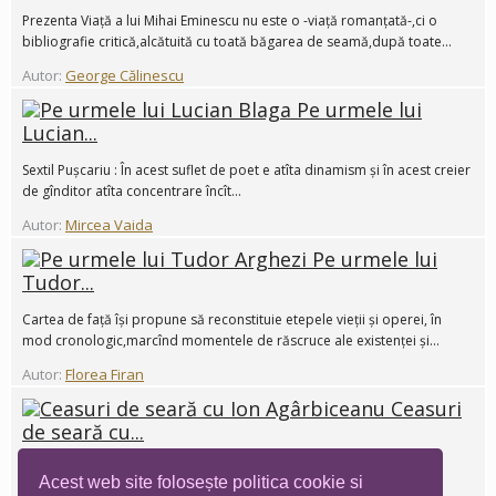
Prezenta Viață a lui Mihai Eminescu nu este o -viață romanțată-,ci o
bibliografie critică,alcătuită cu toată băgarea de seamă,după toate...
Autor:
George Călinescu
Pe urmele lui
Lucian...
Sextil Pușcariu : În acest suflet de poet e atîta dinamism și în acest creier
de gînditor atîta concentrare încît...
Autor:
Mircea Vaida
Pe urmele lui
Tudor...
Cartea de față își propune să reconstituie etepele vieții și operei, în
mod cronologic,marcînd momentele de răscruce ale existenței și...
Autor:
Florea Firan
Ceasuri
de seară cu...
Marturii-Comentarii-Arhivă
Acest web site folosește politica cookie si